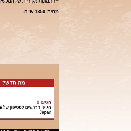
**התמונות מקוריות של המכשיר*
מחיר: 1350 ש"ח.
מה חדש?
הגיעו !!
הגיעו הראשים לפטיפון של
a
Japan
חדש !!
הגיעו תקליטים אודיופיליים 
STS :אלבומים של אינגרם ווש