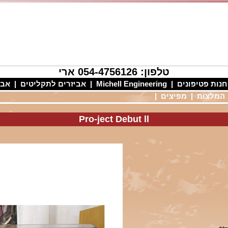
טלפון: 054-4756126 ארי
חנות פטיפונים
|
Michell Engineering
|
אביזרים לתקליטים
|
אבי
המלצות
|
מפיצים
|
Pro-ject Debut ll