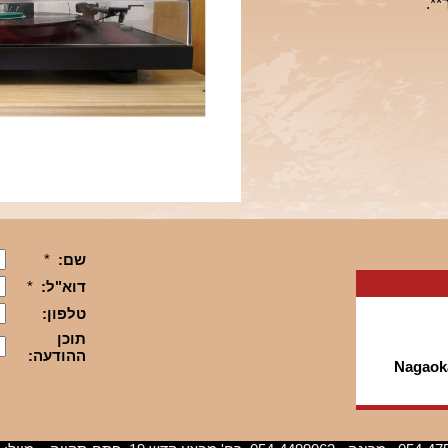
*.
Nagaok
חדשים מבית
ינגטון , בילי