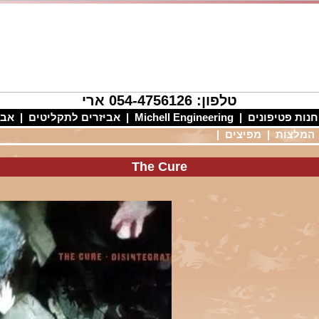
טלפון: 054-4756126 ארי
חנות פטיפונים
|
Michell Engineering
|
אביזרים לתקליטים
|
אבי
המלצות
|
מפיצים
|
The Cure